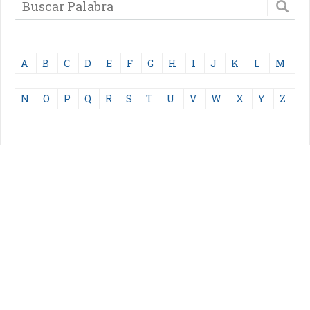
A
B
C
D
E
F
G
H
I
J
K
L
M
N
O
P
Q
R
S
T
U
V
W
X
Y
Z