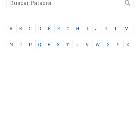
A
B
C
D
E
F
G
H
I
J
K
L
M
N
O
P
Q
R
S
T
U
V
W
X
Y
Z