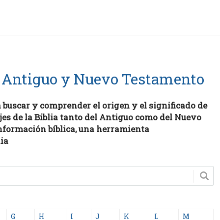
 Antiguo y Nuevo Testamento
a buscar y comprender el origen y el significado de
jes de la Biblia tanto del Antiguo como del Nuevo
nformación bíblica, una herramienta
lia
G
H
I
J
K
L
M