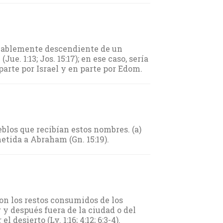
robablemente descendiente de un
ue. 1:13; Jos. 15:17); en ese caso, sería
parte por Israel y en parte por Edom.
blos que recibían estos nombres. (a)
etida a Abraham (Gn. 15:19).
on los restos consumidos de los
r y después fuera de la ciudad o del
esierto (Lv. 1:16; 4:12; 6:3-4).