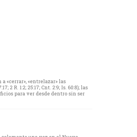
a «cerrar», «entrelazar» las
; 2 R. 1:2; 25:17; Cnt. 2:9; Is. 60:8); las
ficios para ver desde dentro sin ser
e solamente una vez en el Nuevo