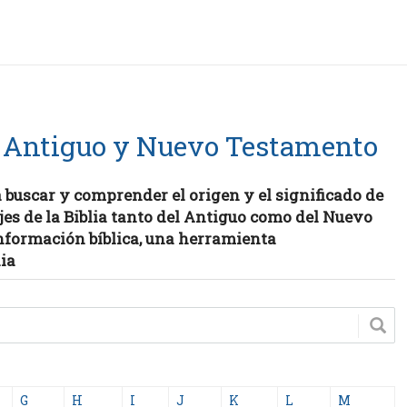
 Antiguo y Nuevo Testamento
a buscar y comprender el origen y el significado de
jes de la Biblia tanto del Antiguo como del Nuevo
nformación bíblica, una herramienta
lia
G
H
I
J
K
L
M