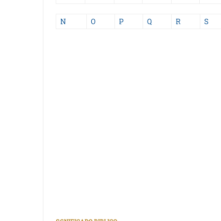
N
O
P
Q
R
S