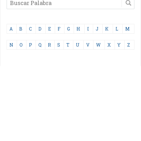
A
B
C
D
E
F
G
H
I
J
K
L
M
N
O
P
Q
R
S
T
U
V
W
X
Y
Z