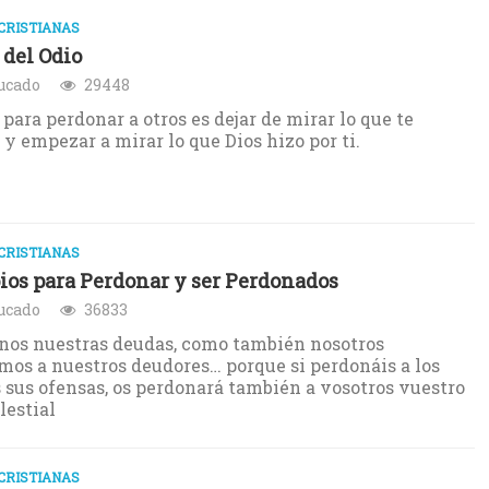
CRISTIANAS
 del Odio
ucado
29448
 para perdonar a otros es dejar de mirar lo que te
 y empezar a mirar lo que Dios hizo por ti.
CRISTIANAS
ios para Perdonar y ser Perdonados
ucado
36833
nos nuestras deudas, como también nosotros
os a nuestros deudores… porque si perdonáis a los
sus ofensas, os perdonará también a vosotros vuestro
lestial
CRISTIANAS