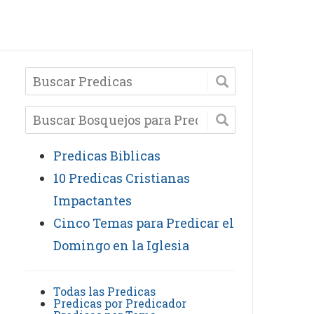
Predicas Biblicas
10 Predicas Cristianas
Impactantes
Cinco Temas para Predicar el
Domingo en la Iglesia
Todas las Predicas
Predicas por Predicador