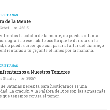
CRISTIANAS
ra de la Mente
Gebel
46815
nfrentas la batalla de la mente, no puedes intentar
 pornografía o ese hábito oculto que te derrota en la
d, no puedes creer que con pasar al altar del domingo
 enfrentarás a tu gigante el lunes por la mañana.
CRISTIANAS
nfrentarnos a Nuestros Temores
s Stanley
39057
que Satanás necesita para hostigarnos es una
dad. La oración y la Palabra de Dios son las armas más
s que tenemos contra el temor.