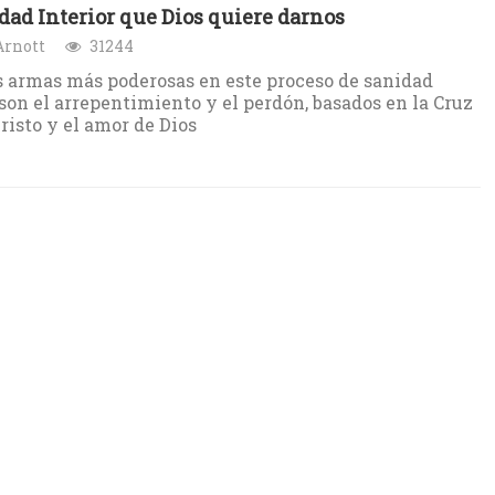
dad Interior que Dios quiere darnos
Arnott
31244
 armas más poderosas en este proceso de sanidad
 son el arrepentimiento y el perdón, basados en la Cruz
risto y el amor de Dios