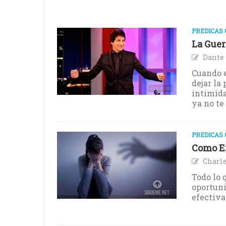
PREDICAS 
La Guer
Dante 
Cuando e
dejar la
intimida
ya no te
PREDICAS 
Como E
Charle
Todo lo 
oportuni
efectiva