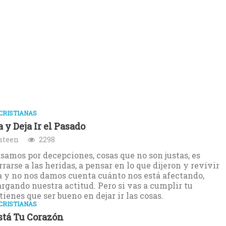
CRISTIANAS
 y Deja Ir el Pasado
steen
2298
samos por decepciones, cosas que no son justas, es
rrarse a las heridas, a pensar en lo que dijeron y revivir
a y no nos damos cuenta cuánto nos está afectando,
rgando nuestra actitud. Pero si vas a cumplir tu
tienes que ser bueno en dejar ir las cosas.
CRISTIANAS
tá Tu Corazón