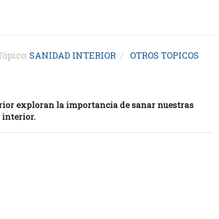
ópico:
SANIDAD INTERIOR
OTROS TOPICOS
erior exploran la importancia de sanar nuestras
interior.