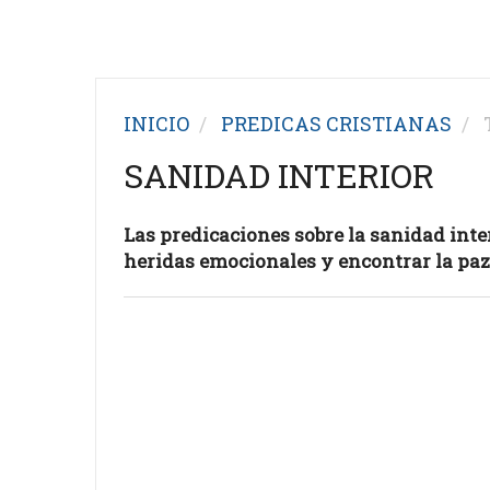
INICIO
PREDICAS CRISTIANAS
T
SANIDAD INTERIOR
Las predicaciones sobre la sanidad int
heridas emocionales y encontrar la paz 