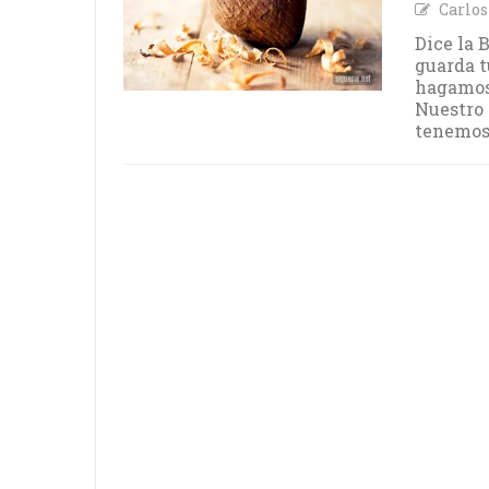
Carlos
Dice la 
guarda t
hagamos 
Nuestro
tenemos.