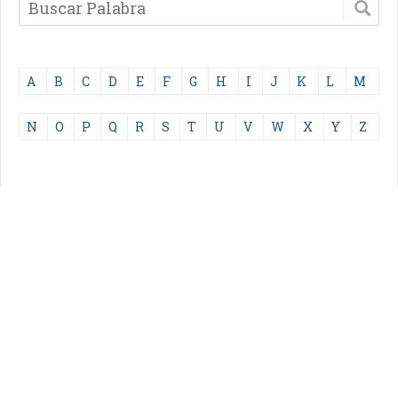
A
B
C
D
E
F
G
H
I
J
K
L
M
N
O
P
Q
R
S
T
U
V
W
X
Y
Z