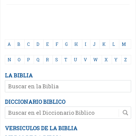
A
B
C
D
E
F
G
H
I
J
K
L
M
N
O
P
Q
R
S
T
U
V
W
X
Y
Z
LA BIBLIA
DICCIONARIO BIBLICO
VERSICULOS DE LA BIBLIA