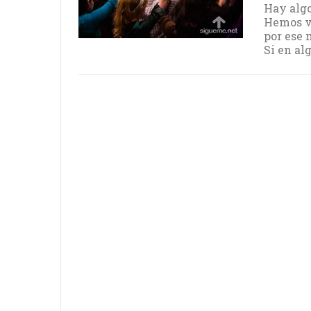
Hay algo
Hemos vi
por ese 
Si en al