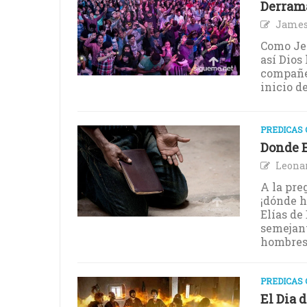
Derrama
James
Como Jes
así Dios
compañer
inicio d
PREDICAS 
Donde E
Leona
A la pre
¡dónde h
Elías de
semejant
hombres 
PREDICAS 
El Dia 