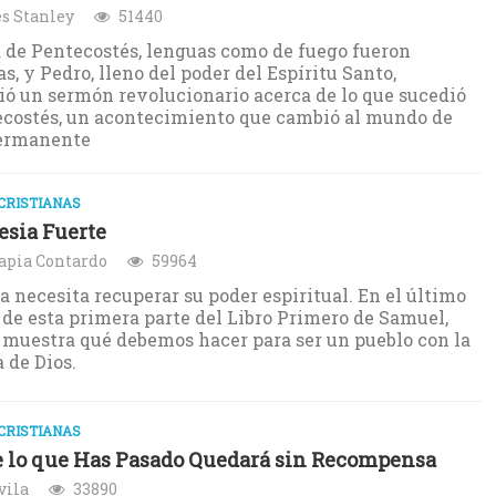
s Stanley
51440
a de Pentecostés, lenguas como de fuego fueron
as, y Pedro, lleno del poder del Espíritu Santo,
ó un sermón revolucionario acerca de lo que sucedió
costés, un acontecimiento que cambió al mundo de
ermanente
CRISTIANAS
esia Fuerte
apia Contardo
59964
ia necesita recuperar su poder espiritual. En el último
 de esta primera parte del Libro Primero de Samuel,
 muestra qué debemos hacer para ser un pueblo con la
a de Dios.
CRISTIANAS
 lo que Has Pasado Quedará sin Recompensa
vila
33890