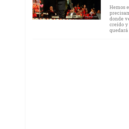
Hemos es
precisam
donde ve
creído y
quedará