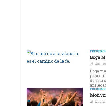
PREDICAS 
Boga M
James
Boga mar
para oír
de esta 
ansiedad
PREDICAS 
Motivo
David