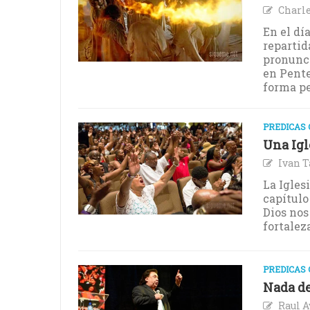
Charle
En el dí
repartid
pronunci
en Pente
forma p
PREDICAS 
Una Igl
Ivan T
La Igles
capítulo
Dios nos
fortalez
PREDICAS 
Nada de
Raul A