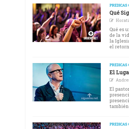
PREDICAS 
Qué Sig
Horati
Qué es u
de la vid
la Igles
el retor
PREDICAS 
El Luga
Andre
El pasto
presenci
presenci
también 
PREDICAS 