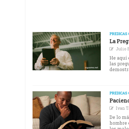
PREDICAS 
La Preg
Julio 
He aquí 
las preg
demostra
PREDICAS 
Pacienc
Ivan T
De lo má
hombre e
los malo