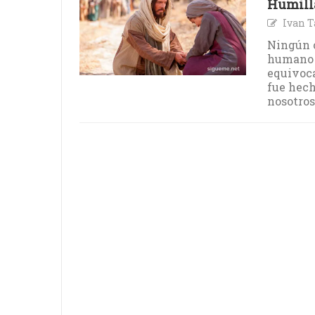
Humilla
Ivan T
Ningún c
humano p
equivoca
fue hech
nosotros