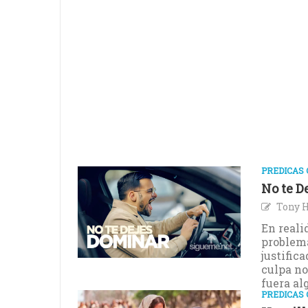
PREDICAS 
No te D
Tony 
En reali
problema
justific
culpa no
fuera al
PREDICAS 