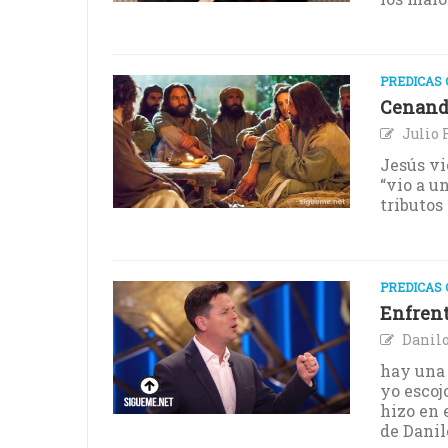
PREDICAS 
Cenand
Julio 
Jesús vi
“vio a u
tributos 
PREDICAS 
Enfrent
Danil
hay una 
yo escojo
hizo en 
de Dani