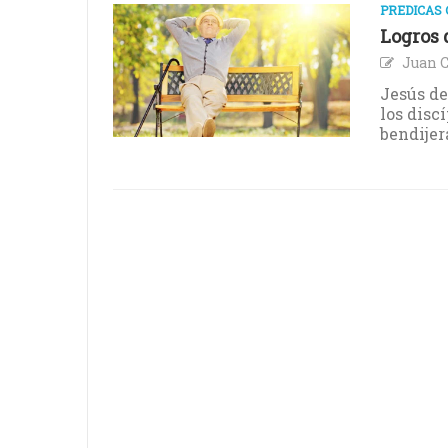
PREDICAS 
Logros d
Juan C
Jesús de
los disc
bendijer