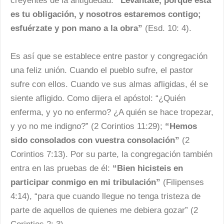
creyentes de la antigüedad:
“Levántate, porque esta
es tu obligación, y nosotros estaremos contigo;
esfuérzate y pon mano a la obra”
(Esd. 10: 4).
Es así que se establece entre pastor y congregación
una feliz unión. Cuando el pueblo sufre, el pastor
sufre con ellos. Cuando ve sus almas afligidas, él se
siente afligido. Como dijera el apóstol: “¿Quién
enferma, y yo no enfermo? ¿A quién se hace tropezar,
y yo no me indigno?” (2 Corintios 11:29);
“Hemos
sido consolados con vuestra consolación”
(2
Corintios 7:13). Por su parte, la congregación también
entra en las pruebas de él:
“Bien hicisteis en
participar conmigo en mi tribulación”
(Filipenses
4:14), “para que cuando llegue no tenga tristeza de
parte de aquellos de quienes me debiera gozar” (2