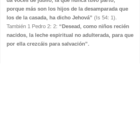
da voces de júbilo, la que nunca tuvo parto;
porque más son los hijos de la desamparada que
los de la casada, ha dicho Jehová”
(Is 54: 1).
También 1 Pedro 2: 2:
“Desead, como niños recién
nacidos, la leche espiritual no adulterada, para que
por ella crezcáis para salvación”.