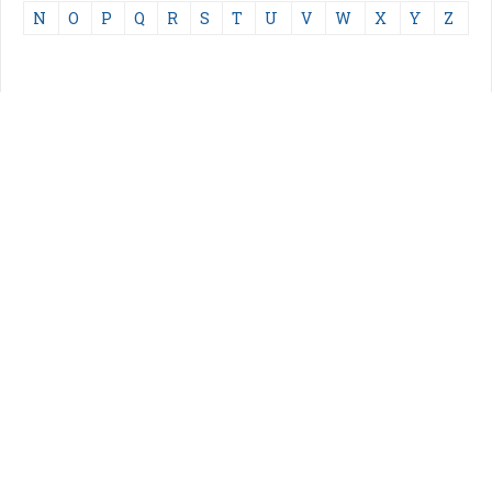
N
O
P
Q
R
S
T
U
V
W
X
Y
Z