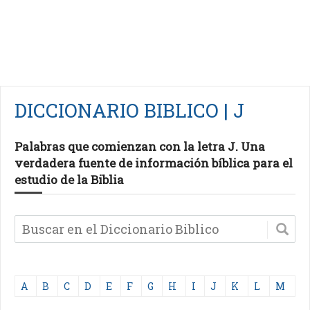
DICCIONARIO BIBLICO | J
Palabras que comienzan con la letra J. Una
verdadera fuente de información bíblica para el
estudio de la Biblia
A
B
C
D
E
F
G
H
I
J
K
L
M