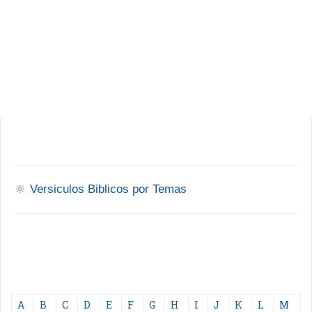
🔆
Versiculos Biblicos por Temas
A
B
C
D
E
F
G
H
I
J
K
L
M