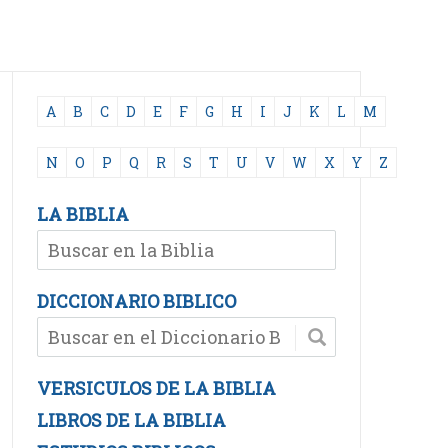
A
B
C
D
E
F
G
H
I
J
K
L
M
N
O
P
Q
R
S
T
U
V
W
X
Y
Z
LA BIBLIA
DICCIONARIO BIBLICO
VERSICULOS DE LA BIBLIA
LIBROS DE LA BIBLIA