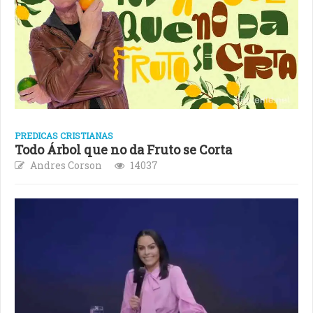
PREDICAS CRISTIANAS
Todo Árbol que no da Fruto se Corta
Andres Corson
14037