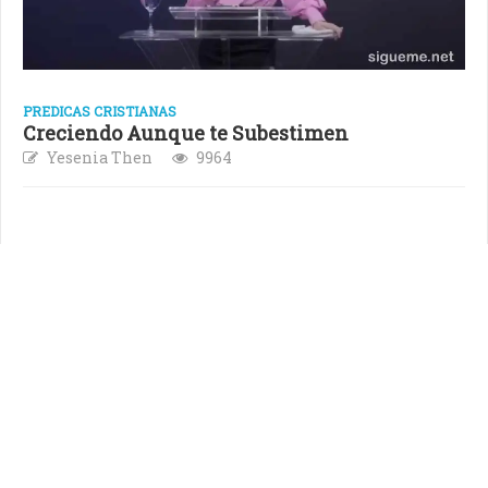
PREDICAS CRISTIANAS
Creciendo Aunque te Subestimen
Yesenia Then
9964