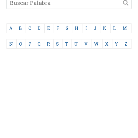
A
B
C
D
E
F
G
H
I
J
K
L
M
N
O
P
Q
R
S
T
U
V
W
X
Y
Z