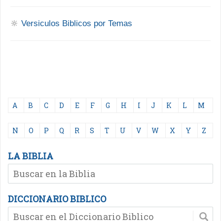
🔆
Versiculos Biblicos por Temas
A
B
C
D
E
F
G
H
I
J
K
L
M
N
O
P
Q
R
S
T
U
V
W
X
Y
Z
LA BIBLIA
DICCIONARIO BIBLICO