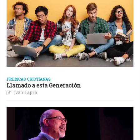
PREDICAS CRISTIANAS
Llamado a esta Generación
Ivan Tapia