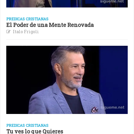
PREDICAS CRISTIANAS
El Poder de una Mente Renovada
Italo Frigoli
PREDICAS CRISTIANAS
Tu ves lo que Quieres