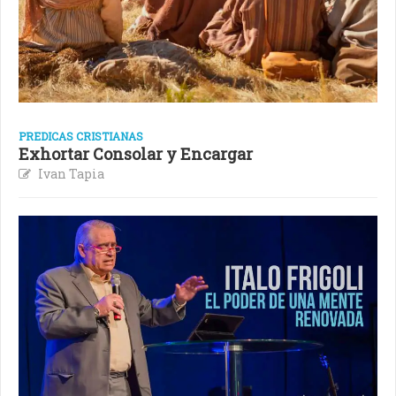
PREDICAS CRISTIANAS
Exhortar Consolar y Encargar
Ivan Tapia