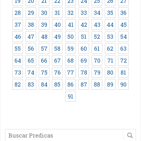
19
20
21
22
23
24
25
26
27
28
29
30
31
32
33
34
35
36
37
38
39
40
41
42
43
44
45
46
47
48
49
50
51
52
53
54
55
56
57
58
59
60
61
62
63
64
65
66
67
68
69
70
71
72
73
74
75
76
77
78
79
80
81
82
83
84
85
86
87
88
89
90
91