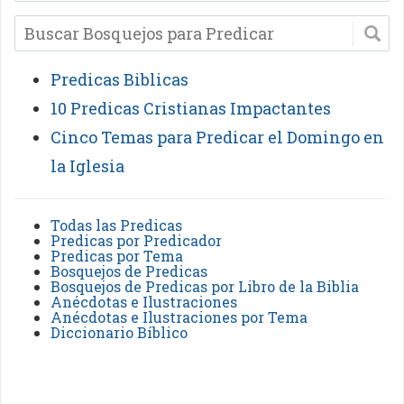
Predicas Biblicas
10 Predicas Cristianas Impactantes
Cinco Temas para Predicar el Domingo en
la Iglesia
Todas las Predicas
Predicas por Predicador
Predicas por Tema
Bosquejos de Predicas
Bosquejos de Predicas por Libro de la Biblia
Anécdotas e Ilustraciones
Anécdotas e Ilustraciones por Tema
Diccionario Bíblico